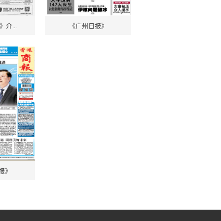
介...
《广州日报》
报》