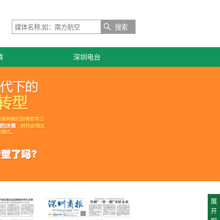
搜索
铁
深圳电台
展
开