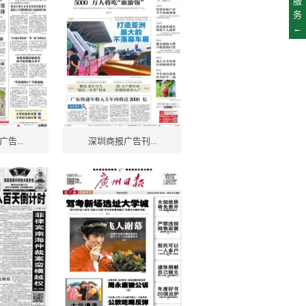
服
务
←
告...
深圳商报广告刊...